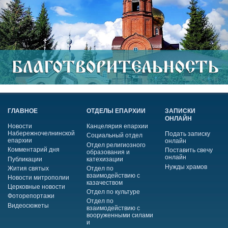
ГЛАВНОЕ
ОТДЕЛЫ ЕПАРХИИ
ЗАПИСКИ
ОНЛАЙН
Новости
Канцелярия епархии
Набережночелнинской
Подать записку
Социальный отдел
епархии
онлайн
Отдел религиозного
Комментарий дня
Поставить свечу
образования и
онлайн
Публикации
катехизации
Нужды храмов
Жития святых
Отдел по
взаимодействию с
Новости митрополии
казачеством
Церковные новости
Отдел по культуре
Фоторепортажи
Отдел по
Видеосюжеты
взаимодействию с
вооруженными силами
и