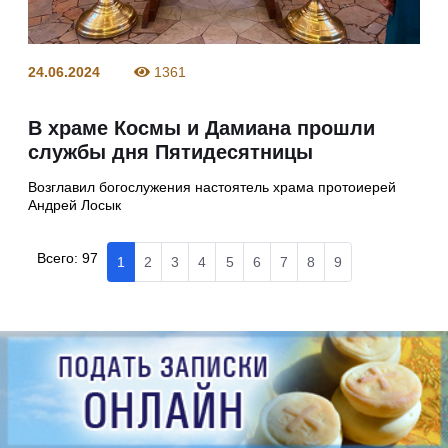
24.06.2024
1361
В храме Космы и Дамиана прошли
службы дня Пятидесятницы
Возглавил богослужения настоятель храма протоиерей
Андрей Лосык
Всего:
97
1
2
3
4
5
6
7
8
9