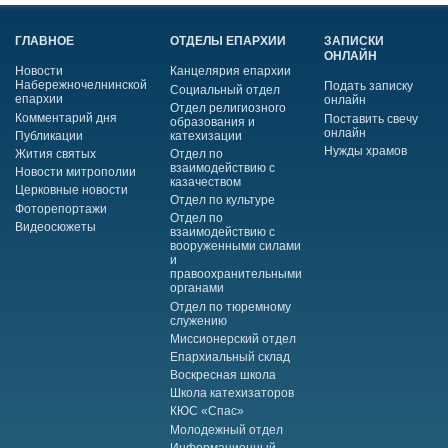
ГЛАВНОЕ
ОТДЕЛЫ ЕПАРХИИ
ЗАПИСКИ
ОНЛАЙН
Новости
Канцелярия епархии
Набережночелнинской
Подать записку
Социальный отдел
епархии
онлайн
Отдел религиозного
Комментарий дня
Поставить свечу
образования и
онлайн
Публикации
катехизации
Нужды храмов
Жития святых
Отдел по
взаимодействию с
Новости митрополии
казачеством
Церковные новости
Отдел по культуре
Фоторепортажи
Отдел по
Видеосюжеты
взаимодействию с
вооруженными силами
и
правоохранительными
органами
Отдел по тюремному
служению
Миссионерский отдел
Епархиальный склад
Воскресная школа
Школа катехизаторов
КЮС «Спас»
Молодежный отдел
Информационный