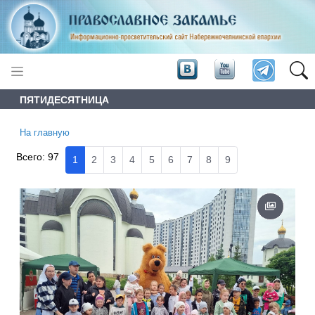
ПЯТИДЕСЯТНИЦА
На главную
Всего:
97
1
2
3
4
5
6
7
8
9