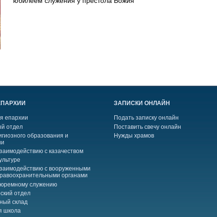
юбилеем служения у престола Божия
ЕПАРХИИ
ЗАПИСКИ ОНЛАЙН
я епархии
Подать записку онлайн
й отдел
Поставить свечу онлайн
игиозного образования и
Нужды храмов
ии
взаимодействию с казачеством
ультуре
взаимодействию с вооруженными
правоохранительными органами
тюремному служению
ский отдел
ный склад
я школа