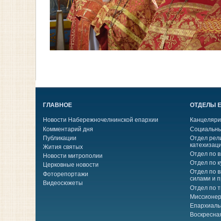
ГЛАВНОЕ
ОТДЕЛЫ 
Новости Набережночелнинской епархии
Канцеляри
Комментарий дня
Социальны
Публикации
Отдел рел
катехизац
Жития святых
Отдел по 
Новости митрополии
Отдел по к
Церковные новости
Отдел по 
Фоторепортажи
силами и 
Видеосюжеты
Отдел по 
Миссионер
Епархиаль
Воскресна