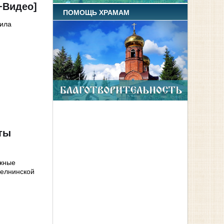
+Видео]
ПОМОЩЬ ХРАМАМ
аила
ты
ежные
челнинской