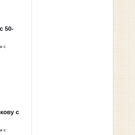
 50-
и с
кову с
и с