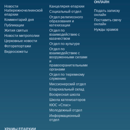
ОНЛАЙН
Новости
Канцелярия епархии
Набережночелнинской
Подать записку
Социальный отдел
епархии
онлайн
Отдел религиозного
Комментарий дня
Поставить свечу
образования и
онлайн
Публикации
катехизации
Нужды храмов
Жития святых
Отдел по
взаимодействию с
Новости митрополии
казачеством
Церковные новости
Отдел по культуре
Фоторепортажи
Отдел по
Видеосюжеты
взаимодействию с
вооруженными силами
и
правоохранительными
органами
Отдел по тюремному
служению
Миссионерский отдел
Епархиальный склад
Воскресная школа
Школа катехизаторов
КЮС «Спас»
Молодежный отдел
Информационный
отдел
ХРАМЫ ЕПАРХИИ