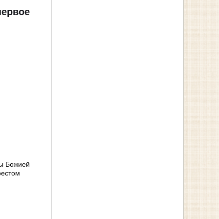
первое
ны Божией
рестом