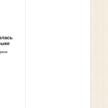
ялась
зыке
иряне