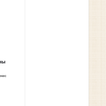
ины
екес