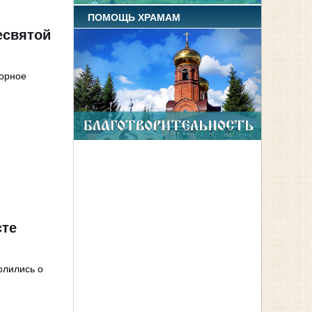
ПОМОЩЬ ХРАМАМ
есвятой
борное
сте
олились о