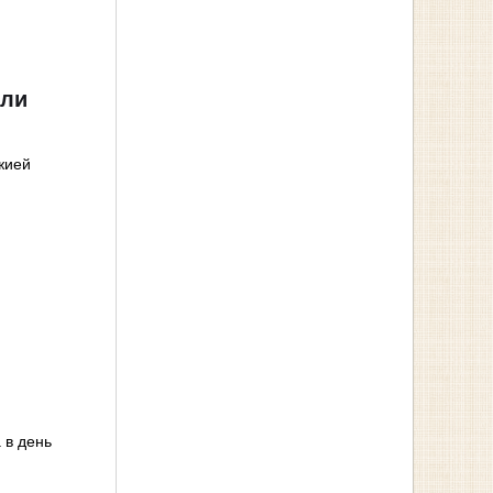
или
жией
 в день