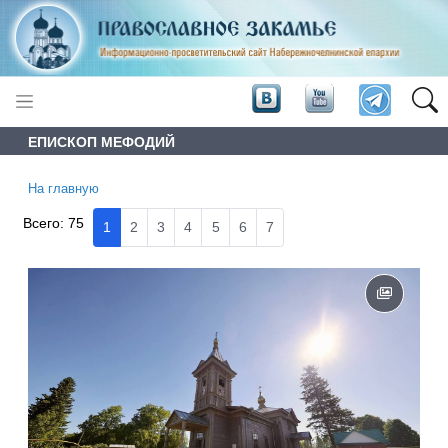
ЕПИСКОП МЕФОДИЙ
На главную
Всего:
75
1
2
3
4
5
6
7