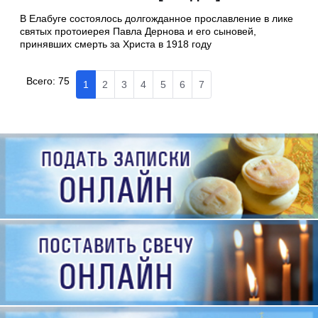
В Елабуге состоялось долгожданное прославление в лике
святых протоиерея Павла Дернова и его сыновей,
принявших смерть за Христа в 1918 году
Всего:
75
1
2
3
4
5
6
7