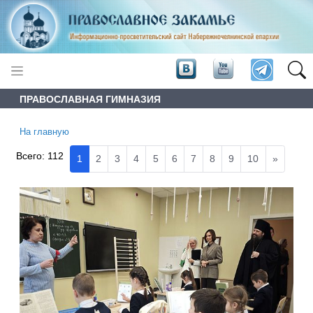
ПРАВОСЛАВНАЯ ГИМНАЗИЯ
На главную
Всего:
112
1
2
3
4
5
6
7
8
9
10
»