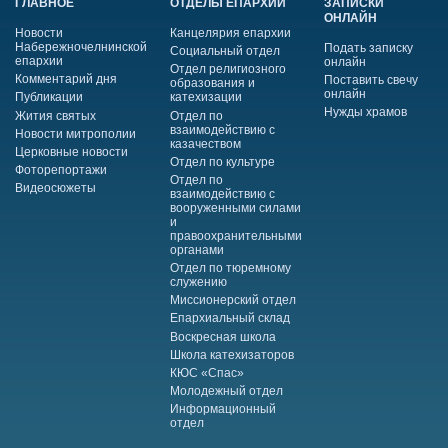
ГЛАВНОЕ
ОТДЕЛЫ ЕПАРХИИ
ЗАПИСКИ
ОНЛАЙН
Новости
Канцелярия епархии
Набережночелнинской
Подать записку
Социальный отдел
епархии
онлайн
Отдел религиозного
Комментарий дня
Поставить свечу
образования и
онлайн
Публикации
катехизации
Нужды храмов
Жития святых
Отдел по
взаимодействию с
Новости митрополии
казачеством
Церковные новости
Отдел по культуре
Фоторепортажи
Отдел по
Видеосюжеты
взаимодействию с
вооруженными силами
и
правоохранительными
органами
Отдел по тюремному
служению
Миссионерский отдел
Епархиальный склад
Воскресная школа
Школа катехизаторов
КЮС «Спас»
Молодежный отдел
Информационный
отдел