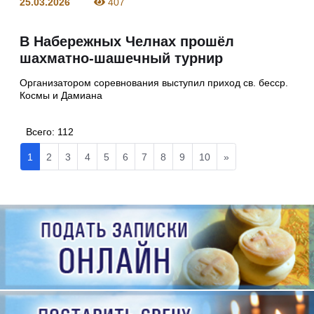
25.03.2026
407
В Набережных Челнах прошёл
шахматно-шашечный турнир
Организатором соревнования выступил приход св. бесср.
Космы и Дамиана
Всего:
112
1
2
3
4
5
6
7
8
9
10
»