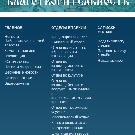
ГЛАВНОЕ
ОТДЕЛЫ ЕПАРХИИ
ЗАПИСКИ
ОНЛАЙН
Новости
Канцелярия епархии
Набережночелнинской
Подать записку
Социальный отдел
епархии
онлайн
Отдел религиозного
Комментарий дня
Поставить свечу
образования и
онлайн
Публикации
катехизации
Нужды храмов
Жития святых
Отдел по
взаимодействию с
Новости митрополии
казачеством
Церковные новости
Отдел по культуре
Фоторепортажи
Отдел по
Видеосюжеты
взаимодействию с
вооруженными силами
и
правоохранительными
органами
Отдел по тюремному
служению
Миссионерский отдел
Епархиальный склад
Воскресная школа
Школа катехизаторов