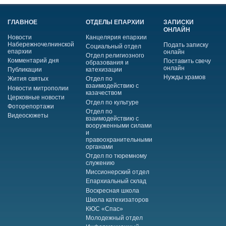
ГЛАВНОЕ
ОТДЕЛЫ ЕПАРХИИ
ЗАПИСКИ
ОНЛАЙН
Новости
Канцелярия епархии
Набережночелнинской
Подать записку
Социальный отдел
епархии
онлайн
Отдел религиозного
Комментарий дня
Поставить свечу
образования и
онлайн
Публикации
катехизации
Нужды храмов
Жития святых
Отдел по
взаимодействию с
Новости митрополии
казачеством
Церковные новости
Отдел по культуре
Фоторепортажи
Отдел по
Видеосюжеты
взаимодействию с
вооруженными силами
и
правоохранительными
органами
Отдел по тюремному
служению
Миссионерский отдел
Епархиальный склад
Воскресная школа
Школа катехизаторов
КЮС «Спас»
Молодежный отдел