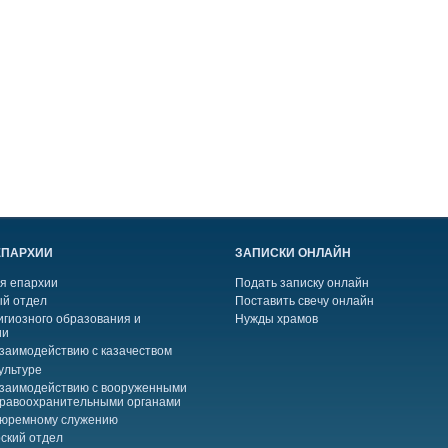
ЕПАРХИИ
ЗАПИСКИ ОНЛАЙН
я епархии
Подать записку онлайн
й отдел
Поставить свечу онлайн
игиозного образования и
Нужды храмов
ии
взаимодействию с казачеством
ультуре
взаимодействию с вооруженными
правоохранительными органами
тюремному служению
ский отдел