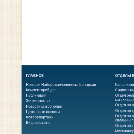
ГЛАВНОЕ
ОТДЕЛЫ 
Новости Набережночелнинской епархии
Канцеляри
Комментарий дня
Социальны
Публикации
Отдел рел
катехизац
Жития святых
Отдел по 
Новости митрополии
Отдел по к
Церковные новости
Отдел по 
Фоторепортажи
силами и 
Видеосюжеты
Отдел по 
Миссионер