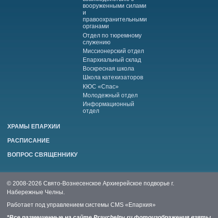
вооруженными силами
и
правоохранительными
органами
Отдел по тюремному
служению
Миссионерский отдел
Епархиальный склад
Воскресная школа
Школа катехизаторов
КЮС «Спас»
Молодежный отдел
Информационный
отдел
ХРАМЫ ЕПАРХИИ
РАСПИСАНИЕ
ВОПРОС СВЯЩЕННИКУ
© 2008-2026 Свято-Вознесенское Архиерейское подворье г.
Набережные Челны.
Работает под управлением системы
CMS «Епархия»
*Все размещенные на сайте Pravchelny.ru фотоизображения взяты