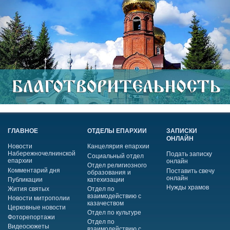
ГЛАВНОЕ
ОТДЕЛЫ ЕПАРХИИ
ЗАПИСКИ
ОНЛАЙН
Новости
Канцелярия епархии
Набережночелнинской
Подать записку
Социальный отдел
епархии
онлайн
Отдел религиозного
Комментарий дня
Поставить свечу
образования и
онлайн
Публикации
катехизации
Нужды храмов
Жития святых
Отдел по
взаимодействию с
Новости митрополии
казачеством
Церковные новости
Отдел по культуре
Фоторепортажи
Отдел по
Видеосюжеты
взаимодействию с