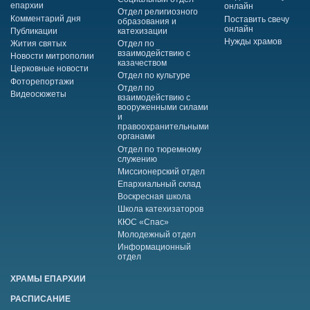
епархии
онлайн
Отдел религиозного
Комментарий дня
Поставить свечу
образования и
онлайн
Публикации
катехизации
Нужды храмов
Жития святых
Отдел по
взаимодействию с
Новости митрополии
казачеством
Церковные новости
Отдел по культуре
Фоторепортажи
Отдел по
Видеосюжеты
взаимодействию с
вооруженными силами
и
правоохранительными
органами
Отдел по тюремному
служению
Миссионерский отдел
Епархиальный склад
Воскресная школа
Школа катехизаторов
КЮС «Спас»
Молодежный отдел
Информационный
отдел
ХРАМЫ ЕПАРХИИ
РАСПИСАНИЕ