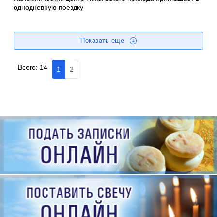
однодневную поездку
Показать еще
Всего:
14
1
2