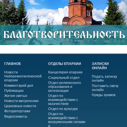
ГЛАВНОЕ
ОТДЕЛЫ ЕПАРХИИ
ЗАПИСКИ
ОНЛАЙН
Новости
Канцелярия епархии
Набережночелнинской
Подать записку
Социальный отдел
епархии
онлайн
Отдел религиозного
Комментарий дня
Поставить свечу
образования и
онлайн
Публикации
катехизации
Нужды храмов
Жития святых
Отдел по
взаимодействию с
Новости митрополии
казачеством
Церковные новости
Отдел по культуре
Фоторепортажи
Отдел по
Видеосюжеты
взаимодействию с
вооруженными силами
и