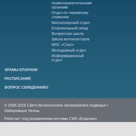
правоохранительными
органами
Отдел по тюремному
служению
Миссионерский отдел
Епархиальный склад
Воскресная школа
Школа катехизаторов
КЮС «Спас»
Молодежный отдел
Информационный
отдел
ХРАМЫ ЕПАРХИИ
РАСПИСАНИЕ
ВОПРОС СВЯЩЕННИКУ
© 2008-2026 Свято-Вознесенское Архиерейское подворье г.
Набережные Челны.
Работает под управлением системы
CMS «Епархия»
*Все размещенные на сайте Pravchelny.ru фотоизображения взяты
из открытых источников. Если Вы являетесь автором фото и не