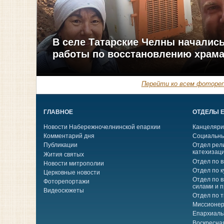
В селе Татарские Челны началис
работы по восстановлению храм
Перейти ко всем фотореп
ГЛАВНОЕ
ОТДЕЛЫ 
Новости Набережночелнинской епархии
Канцеляри
Комментарий дня
Социальны
Публикации
Отдел рел
катехизац
Жития святых
Отдел по 
Новости митрополии
Отдел по к
Церковные новости
Отдел по 
Фоторепортажи
силами и 
Видеосюжеты
Отдел по 
Миссионер
Епархиаль
Воскресна