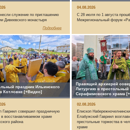
2026
04.08.2026
 несли служение по приглашению
С 28 июля по 1 августа прошё
ии Дивеевского монастыря
Межрегиональный форум «Ра
Подробнее
Правящий архиерей сов
ольный праздник Ильинского
Литургию в престольный 
в Котловке [+Видео]
Серафимовского храма [
2026
02.08.2026
п Гавриил совершил праздничную
Епископ Набережночелнински
 в восстанавливаемом храме
Елабужский Гавриил возглав
ского района
престольные торжества в че
храме