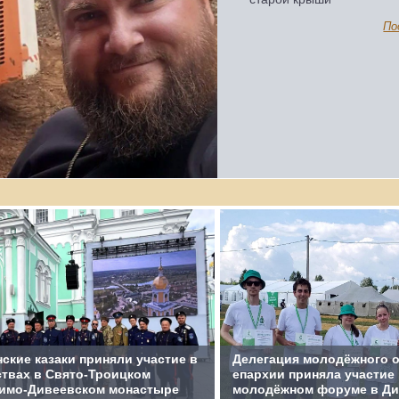
По
ские казаки приняли участие в
Делегация молодёжного 
твах в Свято‑Троицком
епархии приняла участие 
имо‑Дивеевском монастыре
молодёжном форуме в Д