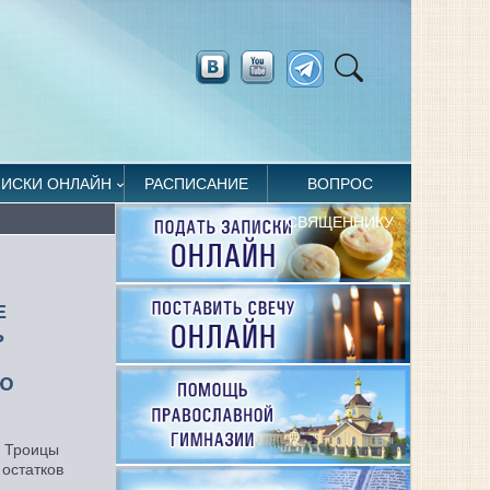
ПИСКИ ОНЛАЙН
РАСПИСАНИЕ
ВОПРОС
СВЯЩЕННИКУ
Е
Ь
Ю
й Троицы
 остатков