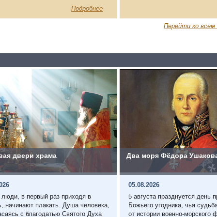
Подробнее
Перейти ко всем
вая двери храма
Два моря Фёдора Ушаков
2026
05.08.2026
 люди, в первый раз приходя в
5 августа празднуется день 
ь, начинают плакать. Душа человека,
Божьего угодника, чья судьб
асаясь с благодатью Святого Духа
от истории военно-морского 