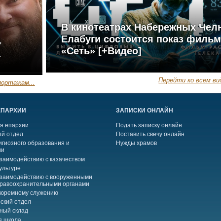
В кинотеатрах Набережных Чел
Елабуги состоится показ филь
ь
«Сеть» [+Видео]
а
Перейти ко всем ви
ортажам...
ЕПАРХИИ
ЗАПИСКИ ОНЛАЙН
я епархии
Подать записку онлайн
й отдел
Поставить свечу онлайн
игиозного образования и
Нужды храмов
ии
взаимодействию с казачеством
ультуре
взаимодействию с вооруженными
правоохранительными органами
тюремному служению
ский отдел
ный склад
я школа