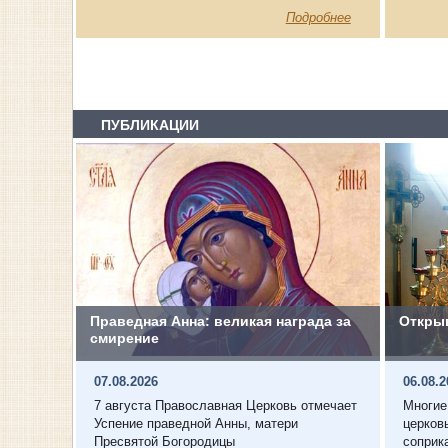
Подробнее
ПУБЛИКАЦИИ
Праведная Анна: великая награда за
Откры
смирение
07.08.2026
06.08.
7 августа Православная Церковь отмечает
Многие
Успение праведной Анны, матери
церков
Пресвятой Богородицы
соприк