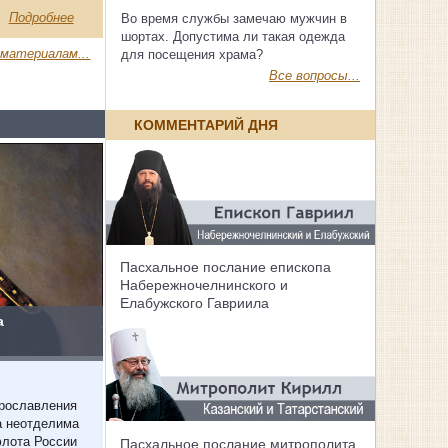
Подробнее
Во время службы замечаю мужчин в
шортах. Допустима ли такая одежда
 материалам...
для посещения храма?
Все вопросы...
КОММЕНТАРИЙ ДНЯ
Пасхальное послание епископа
Набережночелнинского и
Елабужского Гавриила
а
прославления
а неотделима
флота России
Пасхальное послание митрополита