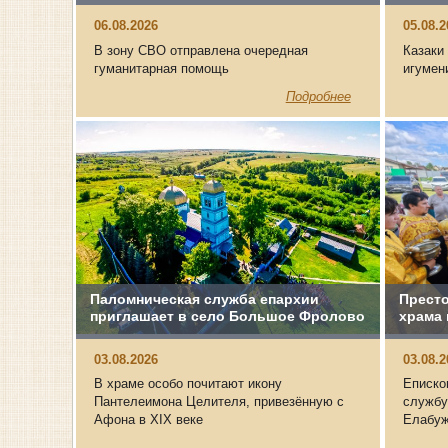
06.08.2026
05.08.
В зону СВО отправлена очередная
Казаки
гуманитарная помощь
игумен
Подробнее
Паломническая служба епархии
Прест
приглашает в село Большое Фролово
храма 
03.08.2026
03.08.
В храме особо почитают икону
Еписко
Пантелеимона Целителя, привезённую с
службу
Афона в XIX веке
Елабуж