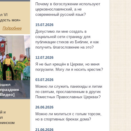
Почему в богослужении используют
церковнославянский, а не
современный русский язык?
л VI
дость моя»
15.07.2026
Подробнее
Допустимо ли мне создать в
социальной сети страницу для
публикации стихов из Библии, и как
получить благословение на это?
12.07.2026
Я не был крещён в Церкви, но меня
погрузили. Могу ли я носить крестик?
03.07.2026
ершил
Можно ли служить панихиды и литии
праздник
по святым, прославленным в других
+Видео]
Поместных Православных Церквах?
26.06.2026
й и
Можно ли молиться с голым торсом,
ил
но в спортивных брюках дома?
лнинском
21.06.2026