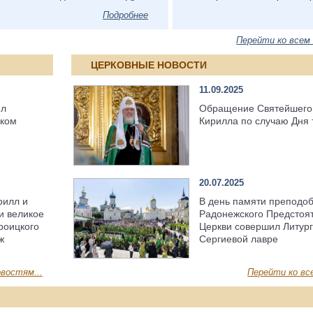
Подробнее
Перейти ко всем
ЦЕРКОВНЫЕ НОВОСТИ
11.09.2025
ил
Обращение Святейшего
ском
Кирилла по случаю Дня 
20.07.2025
рилл и
В день памяти преподо
и великое
Радонежского Предстоя
роицкого
Церкви совершил Литург
ж
Сергиевой лавре
востям...
Перейти ко вс