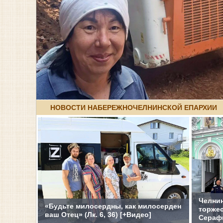
НОВОСТИ НАБЕРЕЖНОЧЕЛНИНСКОЙ ЕПАРХИИ
Челнин
«Будьте милосердны, как милосерден
торжес
ваш Отец» (Лк. 6, 36) [+Видео]
Сераф